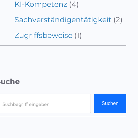
KI-Kompetenz
(4)
Sachverständigentätigkeit
(2)
Zugriffsbeweise
(1)
Suche
S
Suchen
e
a