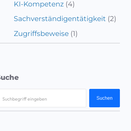
KI-Kompetenz
(4)
Sachverständigentätigkeit
(2)
Zugriffsbeweise
(1)
Suche
S
Suchen
e
a