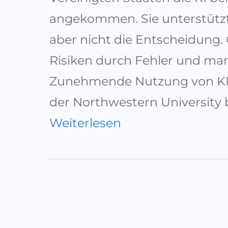
angekommen. Sie unterstützt 
aber nicht die Entscheidung. 
Risiken durch Fehler und man
Zunehmende Nutzung von KI 
der Northwestern University 
:
Weiterlesen
K
ü
n
s
t