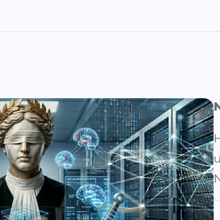
H
u
N